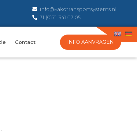
info@vakotransportsystems.nl
31 (0)71-341 07 05
INFO AANVRAGEN
tie
Contact
.