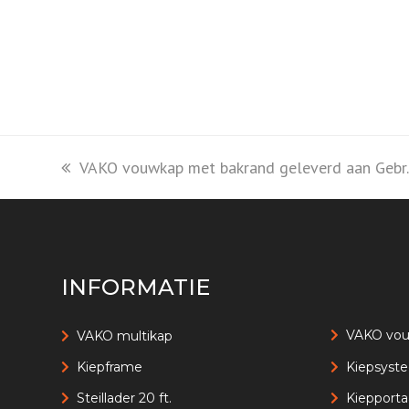
previous
VAKO vouwkap met bakrand geleverd aan Gebr.
post:
INFORMATIE
VAKO vo
VAKO multikap
Kiepframe
Kiepsyst
Steillader 20 ft.
Kiepporta