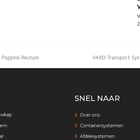
V
V
2
 Poppink Reutum
next
VAKO Transport Syst
post:
SNEL NAAR
uwkap
Over ons
eem
Containersystemen
al
Afdeksystemen