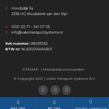
Hondsdijk 3a
2396 HG Koudekerk aan den Rijn
0031 (0) 71 – 341 07 05
info@vakotransportsystems.nl
KvK-nummer:
28093052
BTW nr:
NL820016494B01
SITEMAP
|
Metaalunievoorwaarden
© Copyright 2021 | VAKO Transport Systems B.V.
MAIL ONS
BEL ONS