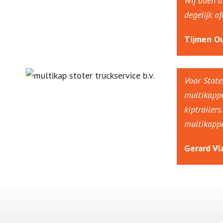
Wij doen a
degelijk a
Tijmen Ou
Voor Stote
multikappe
kiptrailer
multikappe
Gerard Vl