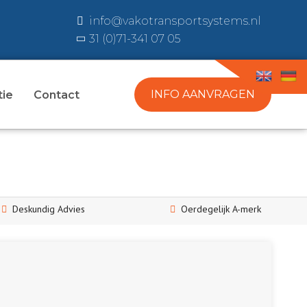
info@vakotransportsystems.nl
31 (0)71-341 07 05
INFO AANVRAGEN
tie
Contact
Deskundig Advies
Oerdegelijk A-merk