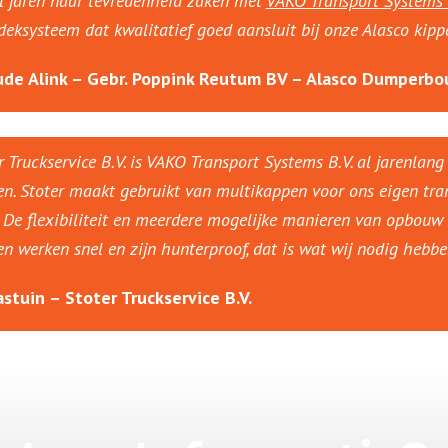
l jaren naar tevredenheid zaken met
VAKO Transport Systems 
fdeksysteem dat kwalitatief goed aansluit bij onze Alasco kippe
de Alink – Gebr. Poppink Reutum BV – Alasco Dumperb
r Truckservice B.V. is VAKO Transport Systems B.V. al jarenla
n. Stoter maakt gebruikt van multikappen voor ons eigen tran
s. De flexibiliteit en meerdere mogelijke manieren van opbou
n werken snel en zijn hunterproof, dat is wat wij nodig hebb
astuin – Stoter Truckservice B.V.