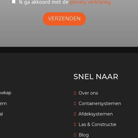
Ik ga akkoord met de
privacy verklaring
SNEL NAAR
uwkap
Over ons
eem
Containersystemen
al
Afdeksystemen
Las & Constructie
Blog