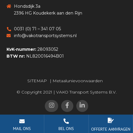
Hondsdijk 3a
2396 HG Koudekerk aan den Rijn
0031 (0) 71 – 341 07 05
info@vakotransportsystems.nl
KvK-nummer:
28093052
BTW nr:
NL820016494B01
SITEMAP
|
Metaalunievoorwaarden
© Copyright 2021 | VAKO Transport Systems B.V.
MAIL ONS
BEL ONS
OFFERTE
AANVRAGEN