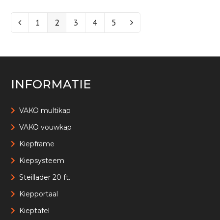
Page
1
Page
2
Page
3
Page
4
Page
5
Vorige
Volgende
INFORMATIE
VAKO multikap
VAKO vouwkap
Kiepframe
Kiepsysteem
Steillader 20 ft.
Kiepportaal
Kieptafel