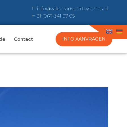
info@vakotransportsystems.nl
31 (0)71-341 07 05
INFO AANVRAGEN
tie
Contact