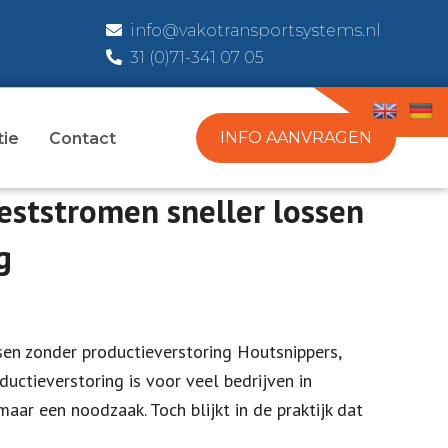
info@vakotransportsystems.nl
31 (0)71-341 07 05
INFO AANVRAGEN
tie
Contact
eststromen sneller lossen
g
sen zonder productieverstoring Houtsnippers,
uctieverstoring is voor veel bedrijven in
maar een noodzaak. Toch blijkt in de praktijk dat