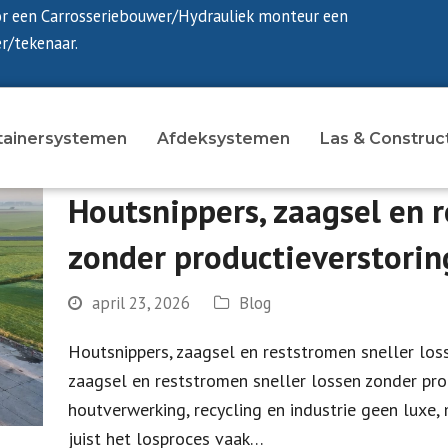
or een Carrosseriebouwer/Hydrauliek monteur een
r/tekenaar.
tainersystemen
Afdeksystemen
Las & Construc
Houtsnippers, zaagsel en r
zonder productieverstorin
april 23, 2026
Blog
Houtsnippers, zaagsel en reststromen sneller los
zaagsel en reststromen sneller lossen zonder prod
houtverwerking, recycling en industrie geen luxe, 
juist het losproces vaak…