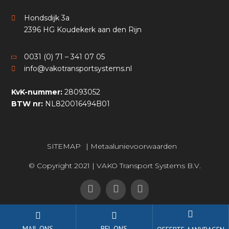
Hondsdijk 3a
2396 HG Koudekerk aan den Rijn
0031 (0) 71 – 341 07 05
info@vakotransportsystems.nl
KvK-nummer:
28093052
BTW nr:
NL820016494B01
SITEMAP
|
Metaalunievoorwaarden
© Copyright 2021 | VAKO Transport Systems B.V.
MAIL ONS
BEL ONS