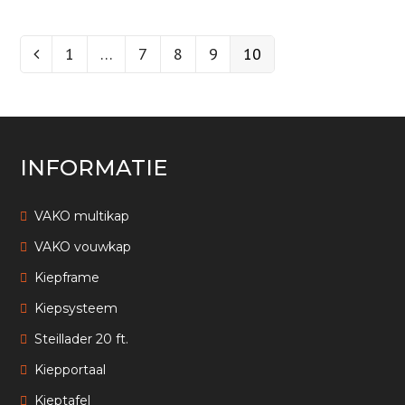
Page
1
…
Page
7
Page
8
Page
9
Page
10
Vorige
INFORMATIE
VAKO multikap
VAKO vouwkap
Kiepframe
Kiepsysteem
Steillader 20 ft.
Kiepportaal
Kieptafel